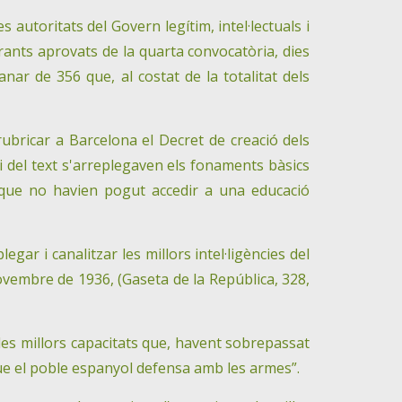
 autoritats del Govern legítim, intel·lectuals i
irants aprovats de la quarta convocatòria, dies
ar de 356 que, al costat de la totalitat dels
bricar a Barcelona el Decret de creació dels
ci del text s'arreplegaven els fonaments bàsics
, que no havien pogut accedir a una educació
ar i canalitzar les millors intel·ligències del
 novembre de 1936, (Gaseta de la República, 328,
es millors capacitats que, havent sobrepassat
 que el poble espanyol defensa amb les armes”.