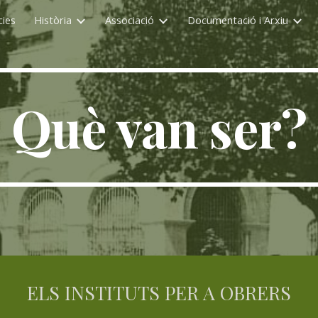
cies
Història
Associació
Documentació i Arxiu
ip to main content
Skip to navigat
Què van ser?
ELS INSTITUTS PER A OBRERS