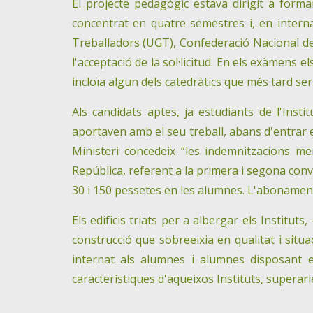
El projecte pedagògic estava dirigit a forma
concentrat en quatre semestres i, en interna
Treballadors (UGT), Confederació Nacional del 
l'acceptació de la sol·licitud. En els exàmens e
incloïa algun dels catedràtics que més tard ser
Als candidats aptes, ja estudiants de l'Ins
aportaven amb el seu treball, abans d'entrar en
Ministeri concedeix “les indemnitzacions me
República, referent a la primera i segona convo
30 i 150 pessetes en les alumnes. L'abonament
Els edificis triats per a albergar els Instituts
construcció que sobreeixia en qualitat i situ
internat als alumnes i alumnes disposant en
característiques d'aqueixos Instituts, superar