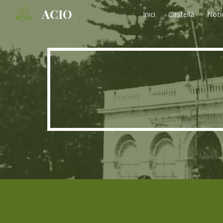
ACIO
Inici
Castellà
Notí
Sk