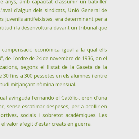
ze anys, amb capacitat d'assumir un batxiller
'aval d'algun dels sindicats, Unió General de
s juvenils antifeixistes, era determinant per a
'aptitud i la desenvoltura davant un tribunal que
a compensació econòmica igual a la qual ells
 9º, de l'ordre de 24 de novembre de 1936, on el
acions, segons el llistat de la Gaseta de la
de 30 fins a 300 pessetes en els alumnes i entre
estudi mitjançant nòmina mensual.
'actual avinguda Fernando el Catòlic-, eren d'una
ar, sense escatimar despeses, per a acollir en
ortives, socials i sobretot acadèmiques. Les
l valor afegit d'estar creats en guerra.