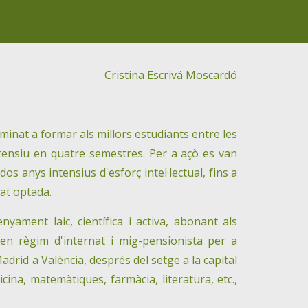
Cristina Escrivá Moscardó
inat a formar als millors estudiants entre les
ntensiu en quatre semestres. Per a açò es van
s anys intensius d'esforç intel·lectual, fins a
tat optada.
nyament laic, científica i activa, abonant als
en règim d'internat i mig-pensionista per a
adrid a València, després del setge a la capital
cina, matemàtiques, farmàcia, literatura, etc.,