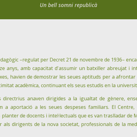
Un bell somni republicà
pedagògic –regulat per Decret 21 de novembre de 1936– encam
nze anys, amb capacitat d'assumir un batxiller abreujat i i
xes, havien de demostrar les seues aptituds per a afrontar do
itimitat acadèmica, continuant els seus estudis en la universi
 directrius anaven dirigides a la igualtat de gènere, ense
 a aportació a les seues despeses familiars. El Centre, 
anter de docents i intel·lectuals que es van traslladar de M
als dirigents de la nova societat, professionals de la medi