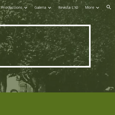
Produccions
Galeria
Revista L'IO
More
ion