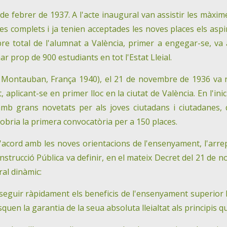
 de febrer de 1937. A l'acte inaugural van assistir les màximes
es complets i ja tenien acceptades les noves places els asp
e total de l'alumnat a València, primer a engegar-se, va an
r prop de 900 estudiants en tot l'Estat Lleial.
 Montauban, França 1940), el 21 de novembre de 1936 va ru
plicant-se en primer lloc en la ciutat de València. En l'ini
és amb grans novetats per als joves ciutadans i ciutadanes
obria la primera convocatòria per a 150 places.
acord amb les noves orientacions de l'ensenyament, l'arrepleg
Instrucció Pública va definir, en el mateix Decret del 21 de
ral dinàmic:
eguir ràpidament els beneficis de l'ensenyament superior l
isquen la garantia de la seua absoluta lleialtat als principis