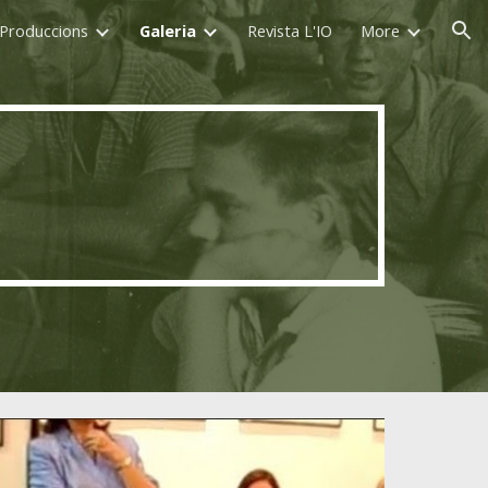
Produccions
Galeria
Revista L'IO
More
ion